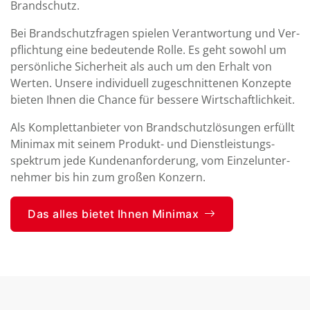
Brandschutz.
Bei Brand­schutz­fragen spielen Ver­ant­wor­tung und Ver­
pflich­tung eine bedeu­tende Rolle. Es geht sowohl um
persön­liche Sicher­heit als auch um den Erhalt von
Werten. Unsere indi­viduell zu­ge­schnittenen Konzepte
bieten Ihnen die Chance für bessere Wirt­schaft­lichkeit.
Als Komplett­anbieter von Brand­schutz­lösungen erfüllt
Minimax mit seinem Produkt- und Dienst­leistungs­
spektrum jede Kunden­anforderung, vom Einzel­unter­
nehmer bis hin zum großen Konzern.
Das alles bietet Ihnen Minimax