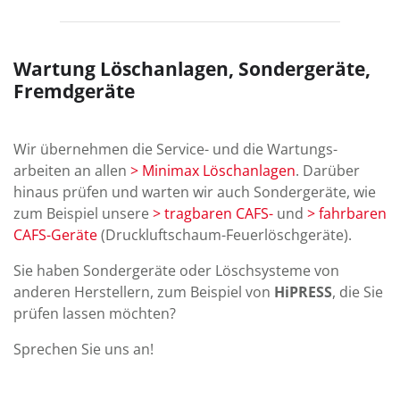
Wartung Löschanlagen, Sondergeräte,
Fremdgeräte
Wir übernehmen die Service- und die Wartungs­
arbeiten an allen
> Minimax Lösch­anlagen
. Darüber
hin­aus prüfen und warten wir auch Sonder­geräte, wie
zum Bei­spiel unsere
> tragbaren CAFS-
und
> fahr­baren
CAFS-Geräte
(Druck­luft­schaum-Feuer­lösch­geräte).
Sie haben Sonder­geräte oder Lösch­systeme von
anderen Her­stellern, zum Bei­spiel von
HiPRESS
, die Sie
prüfen lassen möchten?
Sprechen Sie uns an!