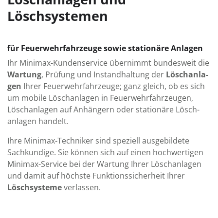
Löschsystemen
für Feuer­wehr­fahr­zeuge sowie stationäre Anlagen
Ihr Minimax-Kunden­service über­nimmt bundes­weit die
War­tung
, Prü­fung und Instand­hal­tung der
Lösch­an­la­
gen
Ihrer Feuer­wehr­fahr­zeuge; ganz gleich, ob es sich
um mobile Lösch­anlagen in Feuer­wehr­fahr­zeugen,
Lösch­anlagen auf An­hängern oder stationäre Lösch­
anlagen handelt.
Ihre Minimax-Techniker sind speziell aus­ge­bil­dete
Sach­kundige. Sie können sich auf einen hoch­wer­tigen
Minimax-Service bei der Wartung Ihrer Löschanlagen
und da­mit auf höchste Funk­tions­sicher­heit Ihrer
Löschsysteme
verlassen.