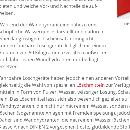
bieten und welche Vor- und Nach­teile sie auf­
weisen.
Ein
Während der Wand­hy­drant eine nahezu uner­
schöpf­liche Wasser­quelle dar­stellt und da­durch
einen lang­fris­tigen Lösch­ein­satz er­mög­licht,
können fahr­bare Lösch­ge­räte ledig­lich mit einem
Volumen von 50 Kilo­gramm bzw. Litern auf­warten
und daher einen Wand­hy­dran­ten nur bedingt
ersetzen.
Fahrbahre Lösch­geräte haben jedoch einen anderen Vorteil:
gleich­zeitig die Wahl von spezi­ellen
Lösch­mitteln
zur Ver­füg
mitteln in Form von Pulver, Wasser, wässriger Lösung, Scha
sein. Das Lösch­mittel lässt sich also wesent­lich gezielter au
Wand­hy­dranten, die nicht nur mit reinem Wasser, sondern a
löschen (so­ge­nannte Anlagen mit Fremd­ein­speisung), jedo
Daher sind Wand­hy­dran­ten, die mit reinem Wasser lösche
Klasse A nach DIN EN 2 vor­ge­sehen (feste, glut­bildende Stof