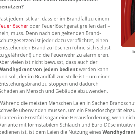
benutzen?
Fast jedem ist klar, dass er im Brand­fall zu einem
Feuer­löscher
oder Feuer­lösch­gerät greifen darf –
nein, muss. Denn nach den geltenden Brand­
schutz­gesetzen ist jeder dazu ver­pflichtet, einen
ent­stehenden Brand zu löschen (ohne sich selbst
l
zu gefährden!) und die Feuer­wehr zu alar­mieren.
Aber vielen ist nicht bewusst, dass auch der
Wand­hy­drant von jedem bedient
werden kann
und soll, der im Brand­fall zur Stelle ist – um einen
Ent­ste­hungs­brand zu stoppen und dadurch
Schaden an Mensch und Gebäude abzuwenden.
Während die meisten Menschen Laien in Sachen Brand­schu
schwelle über­winden müssen, um ein Feuer­lösch­gerät ein­zu­
dranten im Ernst­fall so­gar eine Her­aus­for­derung, wenn ni
Variante mit form­stabilem Schlauch und Euro-Düse intuitiv
bedienen ist, ist dem Laien die Nutzung eines
Wand­hy­dran­t