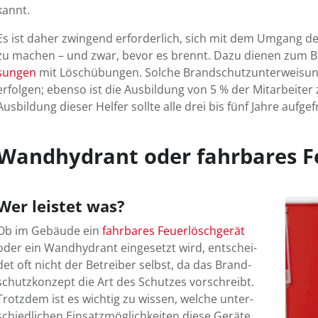
kannt.
Es ist daher zwingend er­for­derlich, sich mit dem Um­gang der
zu machen – und zwar, bevor es brennt. Dazu dienen zum Bei
sungen
mit Lösch­übungen. Solche Brand­schutz­unter­wei­sung
erfolgen; ebenso ist die Aus­bildung von 5 % der Mit­arbeiter
Aus­bildung dieser Helfer sollte alle drei bis fünf Jahre auf­ge­
Wandhydrant oder fahrbares F
Wer leistet was?
Ob im Gebäude ein
fahr­bares Feuer­lösch­gerät
oder ein Wand­hy­drant ein­ge­setzt wird, ent­schei­
det oft nicht der Betreiber selbst, da das Brand­
schutz­kon­zept die Art des Schutzes vor­schreibt.
Trotz­dem ist es wichtig zu wissen, welche unter­
schied­lichen Ein­satz­mög­lich­keiten diese Geräte