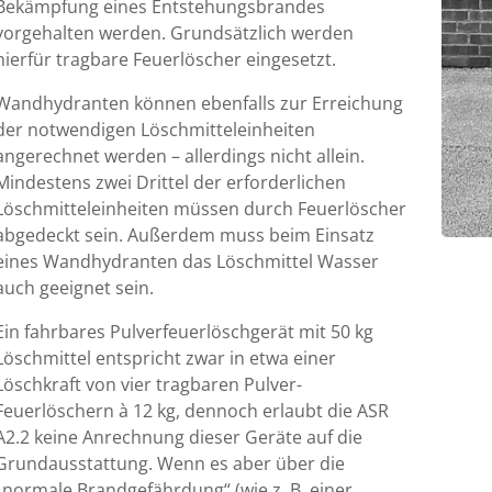
Bekämpfung eines Entstehungsbrandes
vorgehalten werden. Grundsätzlich werden
hierfür tragbare Feuerlöscher eingesetzt.
Wandhydranten können ebenfalls zur Erreichung
der notwendigen Löschmitteleinheiten
angerechnet werden – allerdings nicht allein.
Mindestens zwei Drittel der erforderlichen
Löschmitteleinheiten müssen durch Feuerlöscher
abgedeckt sein. Außerdem muss beim Einsatz
eines Wandhydranten das Löschmittel Wasser
auch geeignet sein.
Ein fahrbares Pulverfeuerlöschgerät mit 50 kg
Löschmittel entspricht zwar in etwa einer
Löschkraft von vier tragbaren Pulver-
Feuerlöschern à 12 kg, dennoch erlaubt die ASR
A2.2 keine Anrechnung dieser Geräte auf die
Grundausstattung. Wenn es aber über die
„normale Brandgefährdung“ (wie z. B. einer