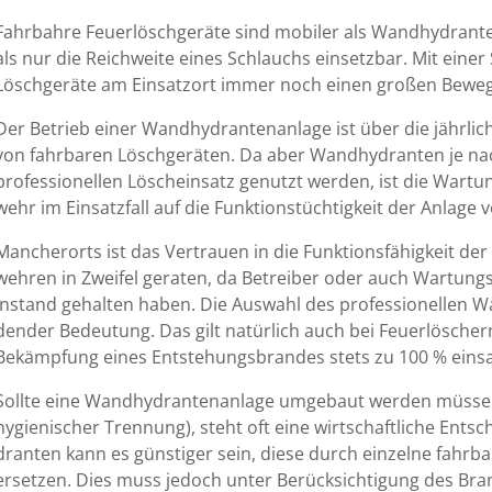
Fahrbahre Feuer­lösch­geräte sind mobiler als Wand­hy­dran­
als nur die Reich­weite eines Schlauchs ein­setz­bar. Mit eine
Lösch­geräte am Ein­satz­ort immer noch einen großen Beweg
Der Betrieb einer Wand­hy­dran­ten­anlage ist über die jähr­li
von fahr­baren Lösch­geräten. Da aber Wand­hy­dran­ten je na
pro­fes­sio­nellen Lösch­einsatz genutzt werden, ist die Wart
wehr im Ein­satz­fall auf die Funk­tions­tüch­tig­keit der Anlage
Mancher­orts ist das Ver­trauen in die Funk­tions­fähig­keit d
wehren in Zweifel geraten, da Betreiber oder auch Wartungs
instand gehalten haben. Die Auswahl des pro­fes­sio­nellen Wa
dender Bedeutung. Das gilt natürlich auch bei Feuer­löschern
Bekämpfung eines Ent­ste­hungs­brandes stets zu 100 % ein­sa
Sollte eine Wand­hy­dran­ten­anlage um­gebaut werden müss
hygienischer Trennung), steht oft eine wirt­schaft­liche Ent­s
dran­ten kann es günstiger sein, diese durch einzelne fahr­b
er­setzen. Dies muss jedoch unter Berück­sich­ti­gung des Bra