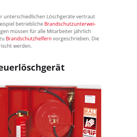
 unter­schied­lichen Lösch­geräte ver­traut
spiel betrieb­liche
Brand­schutz­unter­wei­
en müssen für alle Mit­arbeiter jähr­lich
 zu
Brand­schutz­helfern
vor­ge­schrieben. Die
frischt werden.
euerlöschgerät