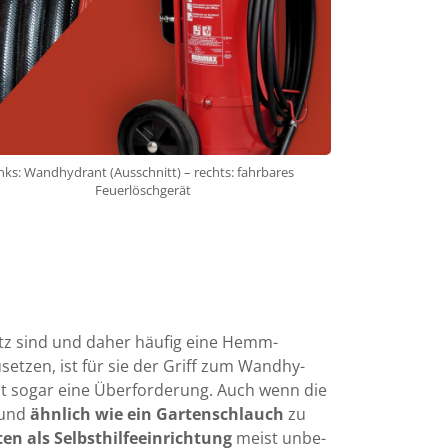
inks: Wandhydrant (Ausschnitt) – rechts: fahrbares
Feuerlöschgerät
tz sind und daher häufig eine Hemm­
setzen, ist für sie der Griff zum Wand­hy­
cht sogar eine Über­for­derung. Auch wenn die
 und
ähnlich wie ein Garten­schlauch
zu
en als Selbst­hilfe­ein­rich­tung
meist un­be­