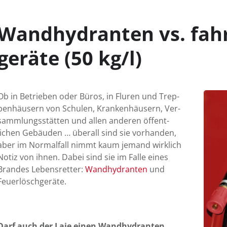
Wandhydranten vs. fahr
geräte (50 kg/l)
Ob in Betrieben oder Büros, in Fluren und Trep­
pen­häusern von Schulen, Kranken­häusern, Ver­
samm­lungs­stätten und allen anderen öffent­
lichen Gebäu­den … überall sind sie vor­handen,
aber im Normal­fall nimmt kaum jemand wirk­lich
Notiz von ihnen. Dabei sind sie im Falle eines
Brandes Lebens­retter:
Wand­hydran­ten
und
Feuer­lösch­geräte.
Darf auch der Laie einen Wandhydranten