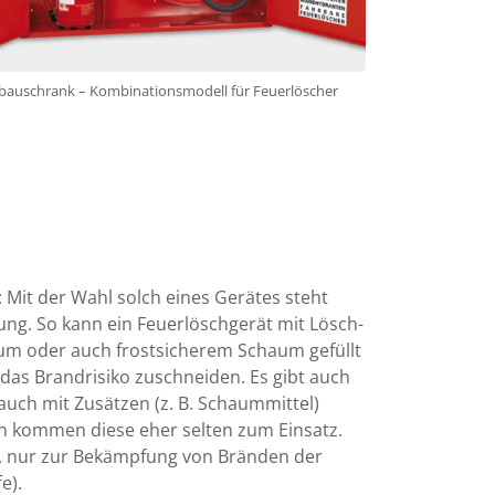
bauschrank – Kombinationsmodell für Feuerlöscher
 Mit der Wahl solch eines Gerätes steht
ung. So kann ein Feuer­lösch­gerät mit Lösch­
um oder auch frost­sicherem Schaum gefüllt
f das Brand­risiko zu­schneiden. Es gibt auch
uch mit Zusätzen (z. B. Schaum­mittel)
ch kommen diese eher selten zum Ein­satz.
n, nur zur Bekämp­fung von Bränden der
fe).