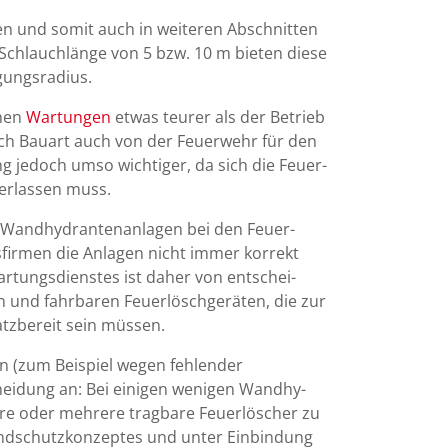
ten und somit auch in weiteren Ab­schnitten
r Schlauch­länge von 5 bzw. 10 m bieten diese
ung­sradius.
chen
Wartungen
etwas teurer als der Betrieb
ch Bau­art auch von der Feuer­wehr für den
ung jedoch umso wichtiger, da sich die Feuer­
 ver­lassen muss.
er Wand­hy­dran­ten­anlagen bei den Feuer­
­firmen die Anlagen nicht immer korrekt
rtungs­dienstes ist da­her von ent­schei­
 und fahr­baren Feuer­lösch­geräten, die zur
tz­bereit sein müssen.
en (zum Beispiel wegen fehlender
chei­dung an: Bei einigen wenigen Wand­hy­
are oder mehrere trag­bare Feuer­löscher zu
nd­schutz­kon­zeptes und unter Ein­bin­dung