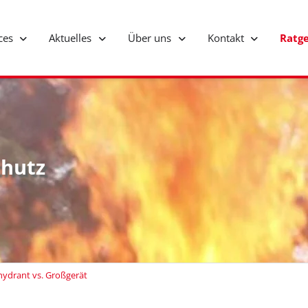
ices
Aktuelles
Über uns
Kontakt
Ratg
hutz
ydrant vs. Großgerät