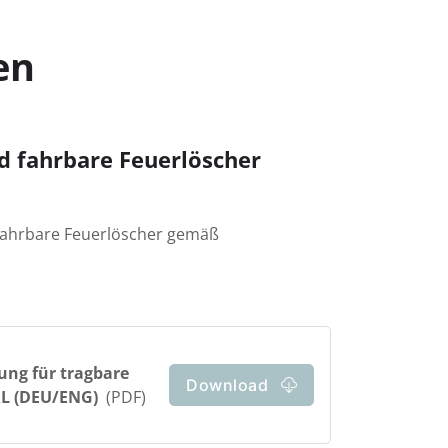
en
d fahrbare Feuerlöscher
 fahrbare Feuerlöscher gemäß
ung für tragbare
Download
RL (DEU/ENG)
(PDF)