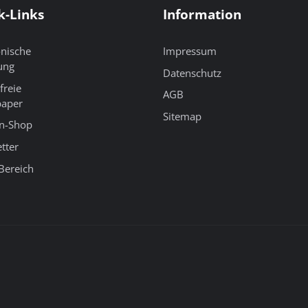
k-Links
Information
onische
Impressum
ung
Datenschutz
freie
AGB
paper
Sitemap
n-Shop
tter
Bereich