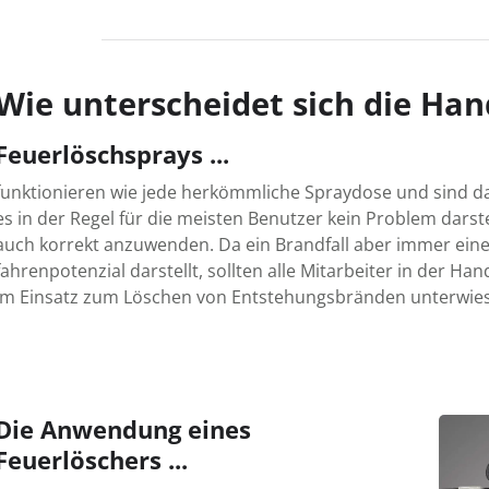
Wie unterscheidet sich die Ha
Feuerlöschsprays ...
funktionieren wie jede her­kömmliche Spray­dose und sind dahe
es in der Regel für die meisten Benutzer kein Problem dar­ste
auch korrekt an­zu­wenden. Da ein Brand­fall aber immer ein
fahren­poten­zial dar­stellt, sollten alle Mit­ar­beiter in der
im Ein­satz zum Löschen von Ent­ste­hungs­bränden unter­wi
Die Anwendung eines
Feuerlöschers ...