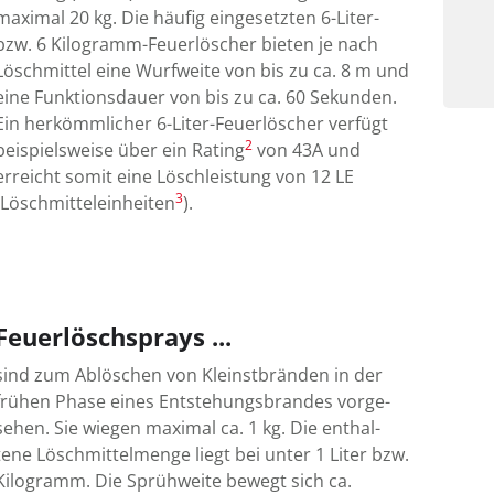
maximal 20 kg. Die häufig ein­ge­setzten 6-Liter-
bzw. 6 Kilo­gramm-Feuer­löscher bieten je nach
Lösch­mittel eine Wurf­weite von bis zu ca. 8 m und
eine Funktions­dauer von bis zu ca. 60 Sekunden.
Ein her­kömm­licher 6-Liter-Feuer­löscher ver­fügt
2
beispiels­weise über ein Rating
von 43A und
erreicht somit eine Lösch­leistung von 12 LE
3
(Lösch­mittel­ein­heiten
).
Feuerlöschsprays ...
sind zum Ablöschen von Kleinst­bränden in der
frühen Phase eines Ent­ste­hungs­brandes vor­ge­
sehen. Sie wiegen maxi­mal ca. 1 kg. Die ent­hal­
tene Lösch­mittel­menge liegt bei unter 1 Liter bzw.
Kilo­gramm. Die Sprüh­weite be­wegt sich ca.