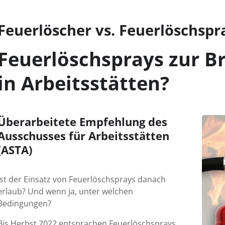
Feuerlöscher vs. Feuerlöschspr
Feuerlöschsprays zur 
in Arbeitsstätten?
Überarbeitete Empfehlung des
Ausschusses für Arbeitsstätten
(ASTA)
Ist der Einsatz von Feuerlöschsprays danach
erlaub? Und wenn ja, unter welchen
Bedingungen?
Bis Herbst 2022 ent­sprachen Feuer­lösch­sprays