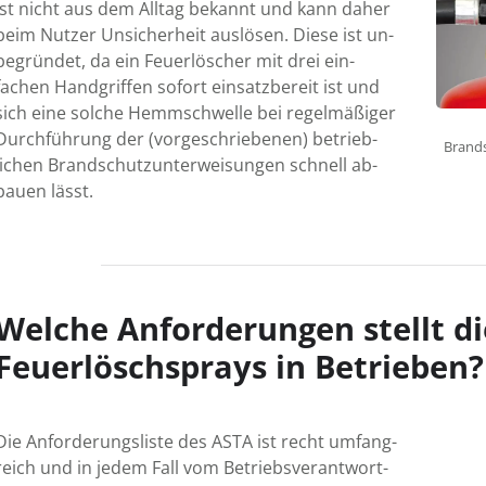
ist nicht aus dem Allt­ag be­kannt und kann daher
beim Nutzer Un­sicher­heit aus­lösen. Diese ist un­
be­grün­det, da ein Feuer­löscher mit drei ein­
fachen Hand­griffen so­fort ein­satz­be­reit ist und
sich eine solche Hemm­schwelle bei regel­mäßiger
Durch­führung der (vor­ge­schrie­benen) be­trieb­
Brand
lichen Brand­schutz­unter­wei­sungen schnell ab­
bauen lässt.
Welche Anforderungen stellt d
Feuerlöschsprays in Betrieben?
Die Anforderungs­liste des ASTA ist recht um­­fang­­
reich und in jedem Fall vom Betriebs­ver­ant­wort­