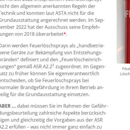
nicht den all­ge­mein an­er­kannten Regeln der
Technik und konnten laut ASTA nicht für die
Grund­aus­stat­tung an­ge­rech­net werden. Im Sep­
tember 2022 hat der Aus­schuss seine Emp­feh­
lungen von 2018 über­ar­bei­tet
*
.
Darin werden Feuer­­lösch­sprays als „hand­be­trie­
bene Geräte zur Be­kämp­fung von Ent­ste­hungs­­
bränden“ de­fi­niert und den „Feuer­lösch­ein­rich­
1
tungen“ gemäß ASR A2.2
zu­ge­ordnet. Im Gegen­
Feue
satz zu früher können Sie eigen­ver­ant­wort­lich
Lösch
ent­­scheiden, ob Sie Feuer­lösch­sprays bei
normaler Brand­ge­fähr­dung in Ihrem Betrieb an­
teilig für die Grund­aus­stat­tung ein­setzen.
ABER …
dabei müssen Sie im Rahmen der Ge­fähr­
dungs­be­ur­tei­lung zahl­reiche Aspekte be­rück­sich­
tigen und gleich­zeitig die Vor­gaben aus der ASR
A2.2 er­füllen – was nicht immer ganz ein­fach zu