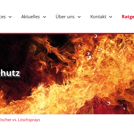
ices
Aktuelles
Über uns
Kontakt
Ratg
hutz
öscher vs. Löschsprays