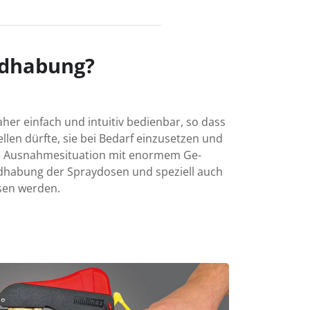
ndhabung?
r ein­fach und intuitiv be­dien­bar, so dass
llen dürfte, sie bei Bedarf ein­zu­setzen und
e Aus­nahme­situ­ation mit enormem Ge­
 Hand­habung der Spray­dosen und speziell auch
esen werden.