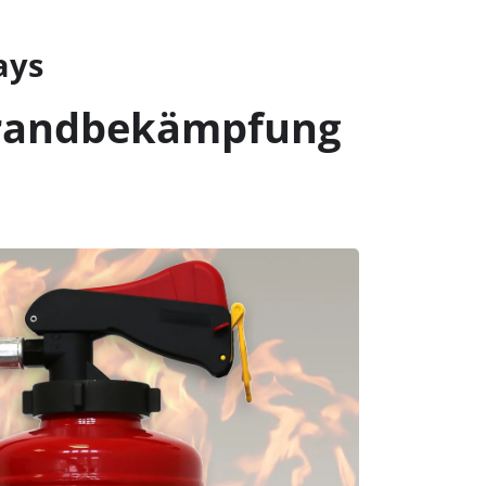
ays
Brandbekämpfung