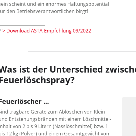
sein scheint und ein enormes Haftungs­potential
für den Betriebs­ver­ant­wort­lichen birgt!
______________________
*
> Download ASTA-Empfehlung 09/2022
Was ist der Unterschied zwisc
Feuerlöschspray?
Feuerlöscher ...
sind tragbare Geräte zum Ablöschen von Klein-
und Ent­stehungs­bränden mit einem Lösch­mittel­
inhalt von 2 bis 9 Litern (Nass­lösch­mittel) bzw. 1
bis 12 kg (Pulver) und einem Gesamt­gewicht von