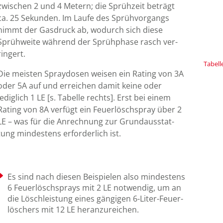
zwischen 2 und 4 Metern; die Sprüh­zeit beträgt
ca. 25 Sekunden. Im Laufe des Sprüh­vor­gangs
nimmt der Gas­druck ab, wo­durch sich diese
Sprüh­weite wäh­rend der Sprüh­phase rasch ver­
ringert.
Tabell
Die meisten Spray­dosen weisen ein Rating von 3A
oder 5A auf und er­reichen damit keine oder
lediglich 1 LE [s. Tabelle rechts]. Erst bei einem
Rating von 8A ver­fügt ein Feuer­löschspray über 2
LE – was für die An­rech­nung zur Grund­aus­stat­
tung min­des­tens er­forder­lich ist.
Es sind nach diesen Bei­spie­len also min­des­tens
6 Feuer­lösch­sprays mit 2 LE not­wen­dig, um an
die Lösch­leis­tung eines gän­gi­gen 6-Liter-Feuer­
löschers mit 12 LE her­an­zureichen.