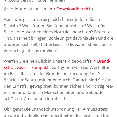
(Hand­out dazu unten im
> Down­load­bereich
)
Aber was genau ver­birgt sich hinter jedem dieser
Schritte? Wie können Sie Ruhe be­wahren? Was müssen
Sie beim Ab­sen­den eines Not­rufes beachten? Be­deutet
"in Sicher­heit bringen" schleu­nigst davon­laufen und die
anderen sich selbst über­lassen? Bis wann ist ein Lösch­
versuch ge­fahrlos möglich?
Werfen Sie einen Blick in unsere Video-Staffel
> Brand­
schutz­wissen kompakt
. Dort gehen wir das „Ver­halten
im Brand­fall" aus der Brand­schutz­ordnung Teil A
Schritt für Schritt mit Ihnen durch. Da­nach sind Sie für
den Ernst­fall ge­wappnet, können sicher und richtig rea­
gieren und da­durch Menschen­leben und Ge­bäude
schützen. Anschauen lohnt sich!
Übrigens: Die Brand­schutz­ord­nung Teil A muss stets
an die indi­vi­du­ellen Ge­ge­ben­heiten des je­wei­ligen Be­