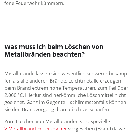
fene Feuer­wehr kümmern.
Was muss ich beim Löschen von
Metallbränden beachten?
Metallbrände lassen sich wesent­lich schwerer be­kämp­
fen als alle anderen Brände. Leicht­metalle er­zeu­gen
beim Brand extrem hohe Tem­pe­ra­turen, zum Teil über
2.000 °C. Hier­für sind her­kömm­liche Lösch­mittel nicht
ge­eignet. Ganz im Gegen­teil, schlimm­sten­falls können
sie den Brand­vor­gang dra­ma­tisch ver­schärfen.
Zum Löschen von Metall­brän­den sind spe­zielle
> Metall­brand-Feuer­löscher
vor­ge­sehen (Brandklasse