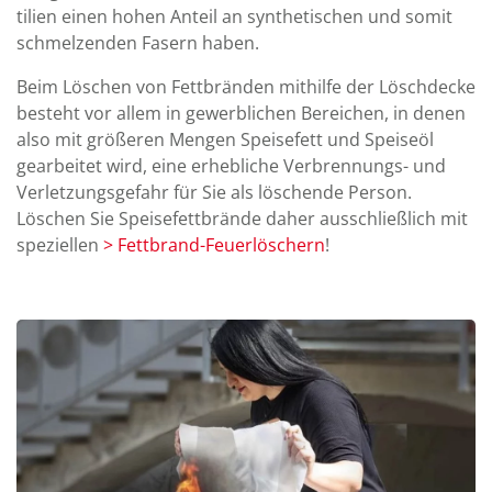
tilien einen hohen An­teil an syn­theti­schen und somit
schmel­zenden Fasern haben.
Beim Löschen von Fett­bränden mit­hilfe der Lösch­decke
be­steht vor allem in gewerb­lichen Bereichen, in denen
also mit größeren Mengen Speise­fett und Speise­öl
gearbeitet wird, eine er­heb­liche Ver­brennungs- und
Ver­let­zungs­ge­fahr für Sie als lö­schen­de Person.
Löschen Sie Speise­fett­brände daher aus­schließ­lich mit
spe­ziel­len
> Fett­brand-Feuer­löschern
!