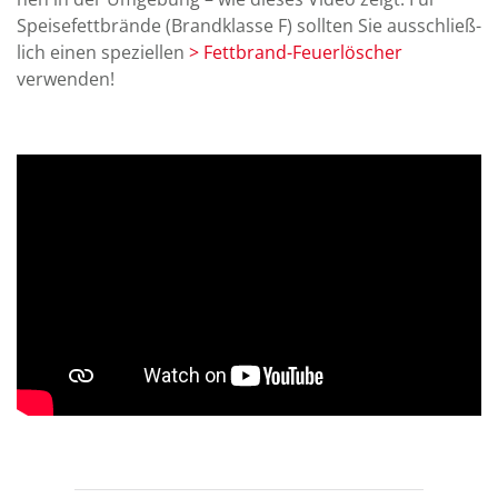
Speise­fett­brände (Brand­klasse F) sollten Sie aus­schließ­
lich einen spe­ziellen
> Fett­brand-Feuer­löscher
verwenden!