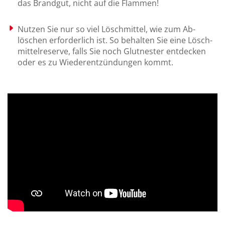
das Brand­gut, nicht auf die Flammen!
Nutzen Sie nur so viel Lösch­mittel, wie zum Ab­
löschen er­for­der­lich ist. So be­halten Sie eine Lösch­
mittel­reserve, falls Sie noch Glut­nester ent­decken
oder es zu Wieder­ent­zün­dungen kommt.