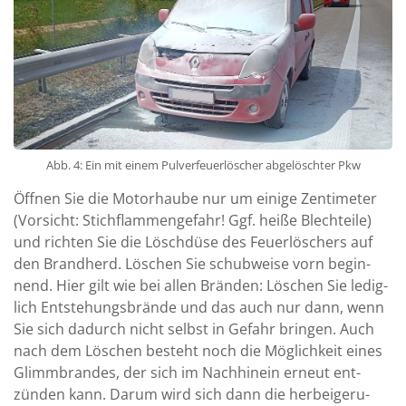
Abb. 4: Ein mit einem Pulverfeuerlöscher abgelöschter Pkw
Öffnen Sie die Motor­haube nur um einige Zenti­meter
(Vorsicht: Stich­flam­men­ge­fahr! Ggf. heiße Blech­teile)
und richten Sie die Lösch­düse des Feuer­löschers auf
den Brand­herd. Löschen Sie schub­weise vorn be­gin­
nend. Hier gilt wie bei allen Bränden: Löschen Sie ledig­
lich Ent­ste­hungs­brände und das auch nur dann, wenn
Sie sich da­durch nicht selbst in Ge­fahr bringen. Auch
nach dem Löschen be­steht noch die Mög­lich­keit eines
Glimm­brandes, der sich im Nach­hinein erneut ent­
zünden kann. Darum wird sich dann die her­bei­ge­ru­