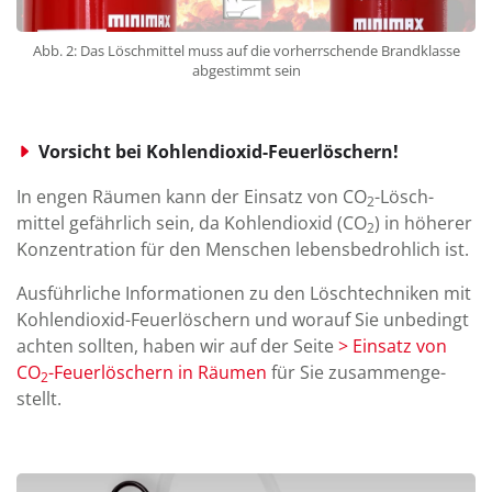
Abb. 2: Das Löschmittel muss auf die vorherrschende Brandklasse
abgestimmt sein
Vorsicht bei Kohlendioxid-Feuer­löschern!
In engen Räumen kann der Ein­satz von CO
-Lösch­
2
mittel ge­fäh­rlich sein, da Kohlendioxid (CO
) in höherer
2
Kon­zen­tra­tion für den Menschen lebens­bedroh­lich ist.
Aus­führ­liche Infor­ma­tionen zu den Löschtechniken mit
Kohlen­dioxid-Feuerlöschern und worauf Sie un­be­dingt
achten sollten, haben wir auf der Seite
> Ein­satz von
CO
-Feuer­löschern in Räumen
für Sie zu­sam­men­ge­
2
stellt.