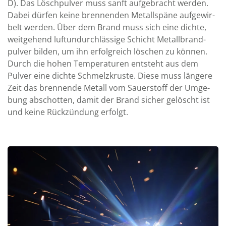
D). Das Lösch­pulver muss sanft auf­ge­bracht werden.
Dabei dürfen keine bren­nen­den Metall­späne auf­ge­wir­
belt werden. Über dem Brand muss sich eine dichte,
weit­ge­hend luft­un­durch­läs­sige Schicht Metall­brand­
pulver bilden, um ihn er­folg­reich löschen zu können.
Durch die hohen Tem­pe­ra­turen ent­steht aus dem
Pulver eine dichte Schmelz­kruste. Diese muss längere
Zeit das bren­nende Metall vom Sauer­stoff der Um­ge­
bung ab­schot­ten, damit der Brand sicher ge­löscht ist
und keine Rück­zün­dung erfolgt.