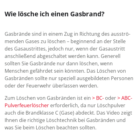
Wie lösche ich einen Gasbrand?
Gasbrände sind in einem Zug in Richtung des aus­strö­
men­den Gases zu löschen – be­gin­nend an der Stelle
des Gas­aus­trittes, je­doch nur, wenn der Gas­aus­tritt
an­schlie­ßend ab­ge­schaltet werden kann. Generell
sollten Sie Gas­brände nur dann löschen, wenn
Menschen ge­fähr­det sein könnten. Das Löschen von
Gas­bränden sollte nur speziell aus­ge­bil­deten Per­sonen
oder der Feuer­wehr über­lassen werden.
Zum Löschen von Gas­bränden ist ein
> BC-
oder
> ABC-
Pulver­feuer­löscher
er­for­der­lich, da nur Lösch­pulver
auch die Brand­klasse C (Gase) ab­deckt. Das Video zeigt
Ihnen die richtige Lösch­technik bei Gas­bränden und
was Sie beim Löschen beachten sollten.