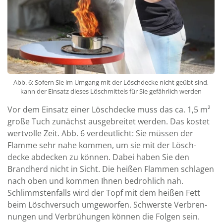
Abb. 6: Sofern Sie im Umgang mit der Löschdecke nicht geübt sind,
kann der Einsatz dieses Löschmittels für Sie gefährlich werden
Vor dem Einsatz einer Lösch­decke muss das ca. 1,5 m²
große Tuch zu­nächst aus­ge­breitet werden. Das kostet
wert­volle Zeit. Abb. 6 ver­deut­licht: Sie müssen der
Flamme sehr nahe kommen, um sie mit der Lösch­
decke ab­decken zu können. Dabei haben Sie den
Brand­herd nicht in Sicht. Die heißen Flammen schlagen
nach oben und kommen Ihnen bedroh­lich nah.
Schlimmsten­falls wird der Topf mit dem heißen Fett
beim Lösch­versuch um­ge­worfen. Schwerste Ver­bren­
nun­gen und Ver­brü­hungen können die Folgen sein.