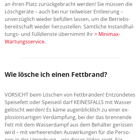
an ihren Platz zu­rück­ge­bracht werden! Sie müssen die
Lösch­geräte – auch bei nur teil­weiser Ent­leerung –
unver­züg­lich wieder befüllen lassen, um die Betriebs­
be­reit­schaft wieder her­zu­stellen. Sämt­liche In­stand­hal­
tungs- und Füll­dienste über­nimmt Ihr
> Minimax-
Wartungsservice.
Wie lösche ich einen Fettbrand?
VORSICHT beim Löschen von Fettbränden! Ent­zün­detes
Speise­fett oder Speise­öl darf KEINES­FALLS mit Wasser
ge­löscht werden! Es käme augen­blick­lich zu einer ex­
plo­sions­artigen Ver­damp­fung, bei der das bren­nende
Fett mit dem Wasser­dampf aus dem Be­hälter ge­rissen
wird – mit ver­hee­renden Aus­wir­kun­gen für die Per­so­
nen in der Um­gebung – wie dieses Video zeigt. Für