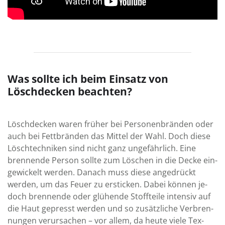
Was sollte ich beim Einsatz von
Löschdecken beachten?
Löschdecken waren früher bei Personen­bränden oder
auch bei Fett­bränden das Mittel der Wahl. Doch diese
Löschtechniken sind nicht ganz un­ge­fährlich. Eine
bren­nende Person sollte zum Löschen in die Decke ein­
ge­wickelt werden. Da­nach muss diese an­ge­drückt
werden, um das Feuer zu er­sticken. Dabei können je­
doch bren­nende oder glü­hende Stoff­teile inten­siv auf
die Haut ge­presst werden und so zu­sätz­liche Ver­bren­
nun­gen ver­ur­sachen – vor allem, da heute viele Tex­