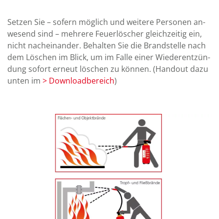
Setzen Sie – sofern möglich und weitere Personen an­
we­send sind – mehrere Feuer­löscher gleich­zeitig ein,
nicht nach­ein­ander. Be­hal­ten Sie die Brand­stelle nach
dem Löschen im Blick, um im Falle einer Wieder­ent­zün­
dung so­fort erneut löschen zu können. (Hand­out dazu
unten im
> Down­load­bereich
)