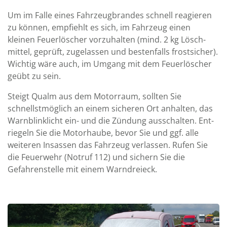
Um im Falle eines Fahr­zeug­brandes schnell rea­gie­ren
zu können, emp­fiehlt es sich, im Fahr­zeug einen
kleinen Feuer­löscher vor­zu­halten (mind. 2 kg Lösch­
mittel, geprüft, zuge­lassen und besten­falls frost­sicher).
Wichtig wäre auch, im Um­gang mit dem Feuer­löscher
geübt zu sein.
Steigt Qualm aus dem Motor­raum, sollten Sie
schnellst­möglich an einem sicheren Ort an­halten, das
Warn­blink­licht ein­- und die Zün­dung aus­schalten. Ent­
rie­geln Sie die Motor­haube, be­vor Sie und ggf. alle
weiteren In­sas­sen das Fahr­zeug ver­lassen. Rufen Sie
die Feuer­wehr (Notruf 112) und sichern Sie die
Gefahren­stelle mit einem Warn­dreieck.