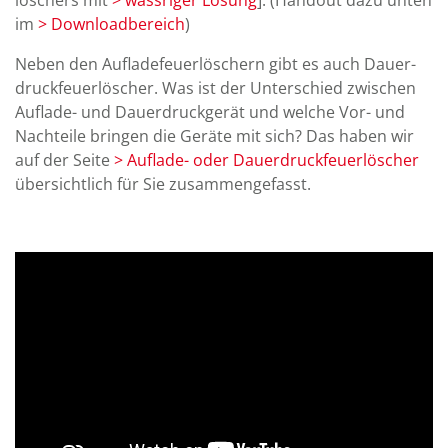
im
> Down­load­bereich
)
Neben den Auf­lade­feuer­löschern gibt es auch Dauer­
druck­feuer­löscher. Was ist der Unter­schied zwi­schen
Auf­lade- und Dauer­druck­gerät und welche Vor- und
Nach­teile brin­gen die Ge­räte mit sich? Das haben wir
auf der Seite
> Auf­lade- oder Dauer­druck­feuer­löscher
über­sicht­lich für Sie zu­sam­men­ge­fasst.