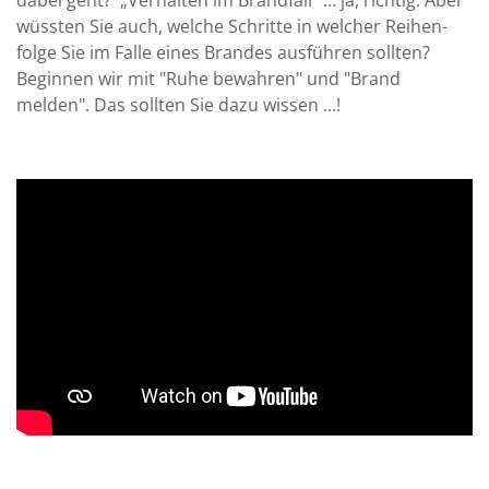
dabei geht? „Verhalten im Brandfall“ … ja, richtig. Aber
wüssten Sie auch, welche Schritte in welcher Reihen­
folge Sie im Falle eines Brandes aus­führen sollten?
Beginnen wir mit "Ruhe bewahren" und "Brand
melden". Das sollten Sie dazu wissen ...!